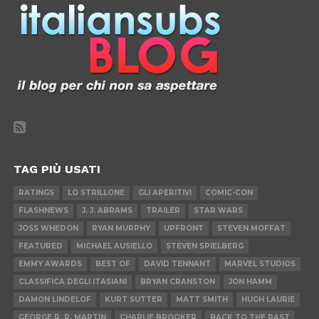
TAG PIÙ USATI
RATINGS
LO STRILLONE
GLI APERITIVI
COMIC-CON
FLASHNEWS
J. J. ABRAMS
TRAILER
STAR WARS
JOSS WHEDON
RYAN MURPHY
UPFRONT
STEVEN MOFFAT
FEATURED
MICHAEL AUSIELLO
STEVEN SPIELBERG
EMMY AWARDS
BEST OF
DAVID TENNANT
MARVEL STUDIOS
CLASSIFICA DEGLI ITASIANI
BRYAN CRANSTON
JON HAMM
DAMON LINDELOF
KURT SUTTER
MATT SMITH
HUGH LAURIE
GEORGE R. R. MARTIN
CHARLIE BROOKER
BACK TO THE PAST