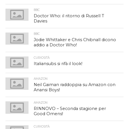
BBC
Doctor Who: il ritorno di Russell T
Davies
BBC
Jodie Whittaker e Chris Chibnall dicono
addio a Doctor Who!
CURIOSITÀ
Italiansubs si rifà il look!
AMAZON
Neil Gaiman raddoppia su Amazon con
Anansi Boys!
AMAZON
RINNOVO – Seconda stagione per
Good Omens!
CURIOSITÀ