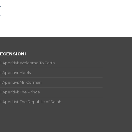
ECENSIONI
li Aperitivi: Welcome To Earth
li Aperitivi: Heels
li Aperitivi: Mr. Corman
li Aperitivi: The Prince
li Aperitivi: The Republic of Sarah