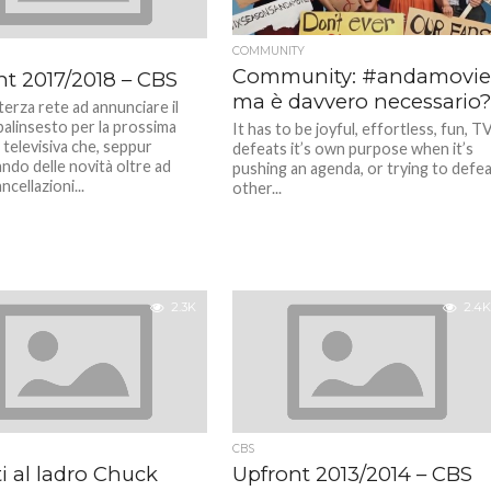
COMMUNITY
Community: #andamovie
nt 2017/2018 – CBS
ma è davvero necessario
terza rete ad annunciare il
palinsesto per la prossima
It has to be joyful, effortless, fun, T
 televisiva che, seppur
defeats it’s own purpose when it’s
ndo delle novità oltre ad
pushing an agenda, or trying to defe
ncellazioni...
other...
2.3K
2.4K
CBS
i al ladro Chuck
Upfront 2013/2014 – CBS