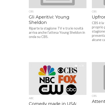
CBS
CBS
Gli Aperitivi: Young
Upfro
Sheldon
CBS è la 
proprio 
Riparte la stagione TV e tra le novità
stagione
arriva anche l’attesa Young Sheldon in
presenta
onda su CBS.
alcune ca
4.1K
CBS
ABC
Attent
Comedy made in USA: