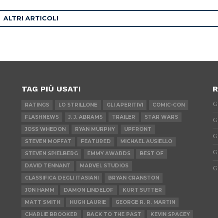
ALTRI ARTICOLI
TAG PIÙ USATI
R
G
RATINGS
LO STRILLONE
GLI APERITIVI
COMIC-CON
FLASHNEWS
J. J. ABRAMS
TRAILER
STAR WARS
G
JOSS WHEDON
RYAN MURPHY
UPFRONT
G
STEVEN MOFFAT
FEATURED
MICHAEL AUSIELLO
G
STEVEN SPIELBERG
EMMY AWARDS
BEST OF
DAVID TENNANT
MARVEL STUDIOS
G
CLASSIFICA DEGLI ITASIANI
BRYAN CRANSTON
JON HAMM
DAMON LINDELOF
KURT SUTTER
MATT SMITH
HUGH LAURIE
GEORGE R. R. MARTIN
CHARLIE BROOKER
BACK TO THE PAST
KEVIN SPACEY