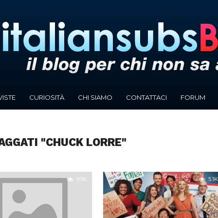
VISTE
CURIOSITÀ
CHI SIAMO
CONTATTACI
FORUM
TAGGATI "CHUCK LORRE"
9.9K
5.1K