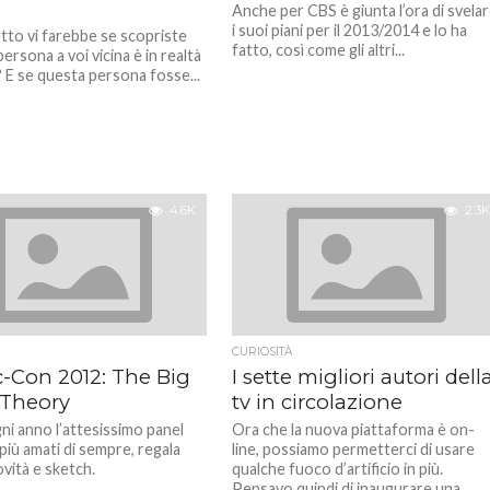
Anche per CBS è giunta l’ora di svela
i suoi piani per il 2013/2014 e lo ha
tto vi farebbe se scopriste
fatto, così come gli altri...
ersona a voi vicina è in realtà
? E se questa persona fosse...
4.6K
2.3K
CURIOSITÀ
-Con 2012: The Big
I sette migliori autori dell
Theory
tv in circolazione
i anno l’attesissimo panel
Ora che la nuova piattaforma è on-
più amati di sempre, regala
line, possiamo permetterci di usare
vità e sketch.
qualche fuoco d’artificio in più.
Pensavo quindi di inaugurare una