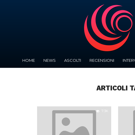
HOME
NEWS
ASCOLTI
RECENSIONI
INTER
ARTICOLI 
7.3K