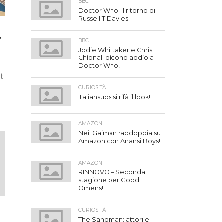
BBC
Doctor Who: il ritorno di
Russell T Davies
,
BBC
?
Jodie Whittaker e Chris
V
Chibnall dicono addio a
Doctor Who!
at
CURIOSITÀ
Italiansubs si rifà il look!
AMAZON
Neil Gaiman raddoppia su
Amazon con Anansi Boys!
AMAZON
RINNOVO – Seconda
stagione per Good
Omens!
CURIOSITÀ
The Sandman: attori e