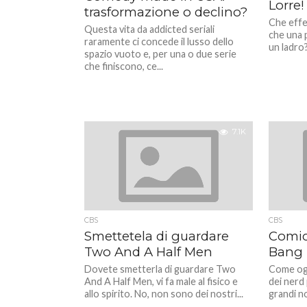
Lorre!
trasformazione o declino?
Che effe
Questa vita da addicted seriali
che una p
raramente ci concede il lusso dello
un ladro
spazio vuoto e, per una o due serie
che finiscono, ce...
7.1K
CBS
CBS
Smettetela di guardare
Comic
Two And A Half Men
Bang 
Dovete smetterla di guardare Two
Come ogn
And A Half Men, vi fa male al fisico e
dei nerd 
allo spirito. No, non sono dei nostri...
grandi no