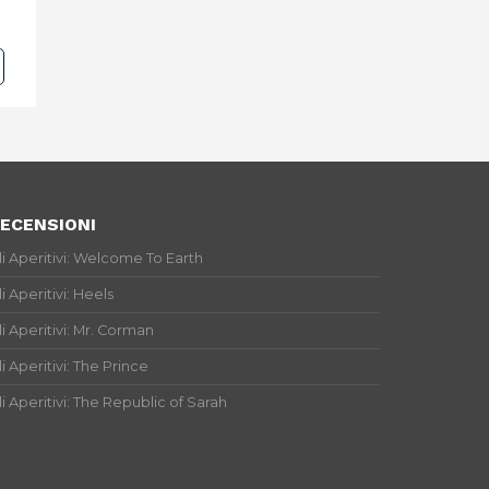
ECENSIONI
li Aperitivi: Welcome To Earth
li Aperitivi: Heels
li Aperitivi: Mr. Corman
li Aperitivi: The Prince
li Aperitivi: The Republic of Sarah