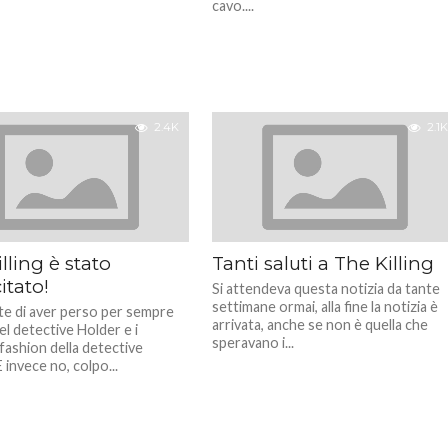
cavo....
2.4K
2.1K
lling è stato
Tanti saluti a The Killing
itato!
Si attendeva questa notizia da tante
settimane ormai, alla fine la notizia è
e di aver perso per sempre
arrivata, anche se non è quella che
del detective Holder e i
speravano i...
fashion della detective
 invece no, colpo...