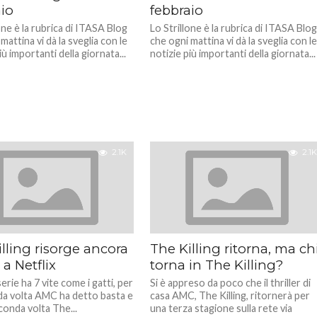
io
febbraio
one è la rubrica di ITASA Blog
Lo Strillone è la rubrica di ITASA Blo
mattina vi dà la sveglia con le
che ogni mattina vi dà la sveglia con l
iù importanti della giornata...
notizie più importanti della giornata...
2.1K
2.1K
lling risorge ancora
The Killing ritorna, ma ch
 a Netflix
torna in The Killing?
rie ha 7 vite come i gatti, per
Si è appreso da poco che il thriller di
da volta AMC ha detto basta e
casa AMC, The Killing, ritornerà per
conda volta The...
una terza stagione sulla rete via