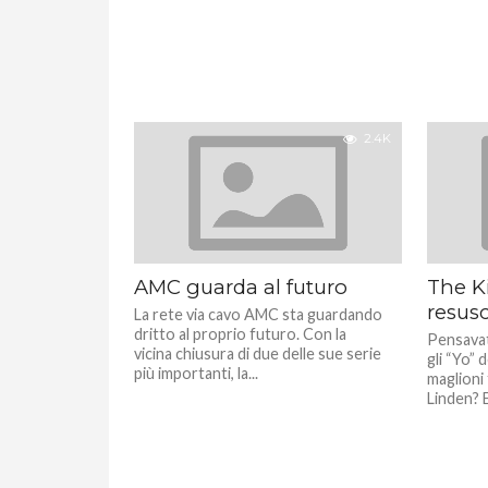
2.4K
AMC guarda al futuro
The Ki
resusc
La rete via cavo AMC sta guardando
dritto al proprio futuro. Con la
Pensavat
vicina chiusura di due delle sue serie
gli “Yo” 
più importanti, la...
maglioni 
Linden? E