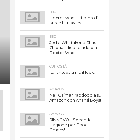
BBC
Doctor Who: il ritorno di
Russell T Davies
BBC
Jodie Whittaker e Chris
Chibnall dicono addio a
Doctor Who!
CURIOSITÀ
Italiansubs si rifà il look!
AMAZON
Neil Gaiman raddoppia su
Amazon con Anansi Boys!
AMAZON
RINNOVO – Seconda
stagione per Good
Omens!