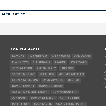
ALTRI ARTICOLI
TAG PIÙ USATI
R
G
RATINGS
LO STRILLONE
GLI APERITIVI
COMIC-CON
FLASHNEWS
J. J. ABRAMS
TRAILER
STAR WARS
G
JOSS WHEDON
RYAN MURPHY
UPFRONT
G
STEVEN MOFFAT
FEATURED
MICHAEL AUSIELLO
G
STEVEN SPIELBERG
EMMY AWARDS
BEST OF
DAVID TENNANT
MARVEL STUDIOS
G
CLASSIFICA DEGLI ITASIANI
BRYAN CRANSTON
JON HAMM
DAMON LINDELOF
KURT SUTTER
MATT SMITH
HUGH LAURIE
GEORGE R. R. MARTIN