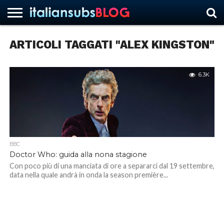
ARTICOLI TAGGATI "ALEX KINGSTON"
HOME
NEWS
ASCOLTI
RECENSIONI
INTERVISTE
CURIOSITÀ
CHI
CONTATTACI
FORUM
ITALIANSUBS
SIAMO
6.3K
BBC
Doctor Who: guida alla nona stagione
Con poco più di una manciata di ore a separarci dal 19 settembre,
data nella quale andrà in onda la season première...