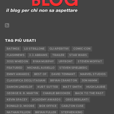
TAG PIÙ USATI
RATINGS
LO STRILLONE
GLI APERITIVI
COMIC-CON
FLASHNEWS
J. J. ABRAMS
TRAILER
STAR WARS
JOSS WHEDON
RYAN MURPHY
UPFRONT
STEVEN MOFFAT
FEATURED
MICHAEL AUSIELLO
STEVEN SPIELBERG
EMMY AWARDS
BEST OF
DAVID TENNANT
MARVEL STUDIOS
CLASSIFICA DEGLI ITASIANI
BRYAN CRANSTON
JON HAMM
DAMON LINDELOF
KURT SUTTER
MATT SMITH
HUGH LAURIE
GEORGE R. R. MARTIN
CHARLIE BROOKER
BACK TO THE PAST
KEVIN SPACEY
ACADEMY AWARDS
GREG BERLANTI
RONALD D. MOORE
BOX OFFICE
CARLTON CUSE
NATHAN FILLION
BRYAN FULLER
STEPHEN KING