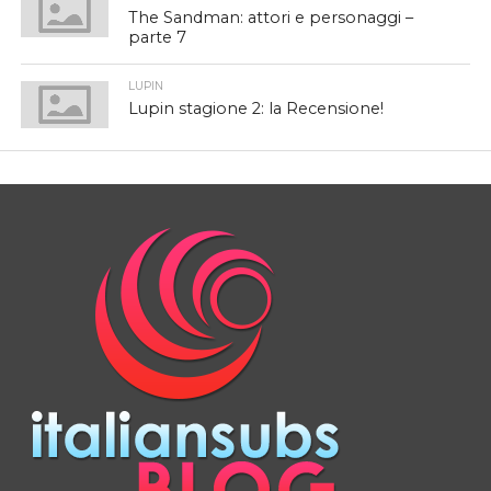
The Sandman: attori e personaggi –
parte 7
LUPIN
Lupin stagione 2: la Recensione!