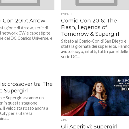
EVENTI
-Con 2017: Arrow
Comic-Con 2016: The
Flash, Legends of
stagione di Arrow, serie di
l network CW e capostipite
Tomorrow & Supergirl
erie del DC Comics Universe, è
Sabato al Comic-Con di San Diego è
stata la giornata dei supereroi. Hann
avuto luogo, infatti, tutti i panel delle
serie DC...
2.9K
ale: crossover tra The
e Supergirl
h e Supergirl avranno un
r in questa stagione
a. Il velocista rosso andrà a
City per aiutare la
na...
CBS
Gli Aperitivi: Supergirl