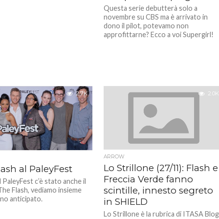
Questa serie debutterà solo a
novembre su CBS ma è arrivato in
dono il pilot, potevamo non
approfittarne? Ecco a voi Supergirl!
2.7K
2.0K
ARROW
Lo Strillone (27/11): Flash e
ash al PaleyFest
Freccia Verde fanno
 PaleyFest c’è stato anche il
scintille, innesto segreto
 The Flash, vediamo insieme
no anticipato.
in SHIELD
Lo Strillone è la rubrica di ITASA Blo