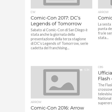
CW
ARROW
Comic-Con 2017: DC’s
Comic
Legends of Tomorrow
La sesta 
punta de
Sabato al Comic-Con di San Diego è
fra le s
stata anche la giornata della
stata...
presentazione della terza stagione
di DC’s Legends of Tomorrow, serie
cadetta del franchising...
CBS
5.3K
Uffici
Flash 
The Flas
crossove
televisiv
National 
ARROW
supereroi
Comic-Con 2016: Arrow