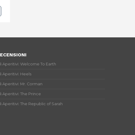
ECENSIONI
li Aperitivi: Welcome To Earth
li Aperitivi: Heels
li Aperitivi: Mr. Corman
li Aperitivi: The Prince
li Aperitivi: The Republic of Sarah