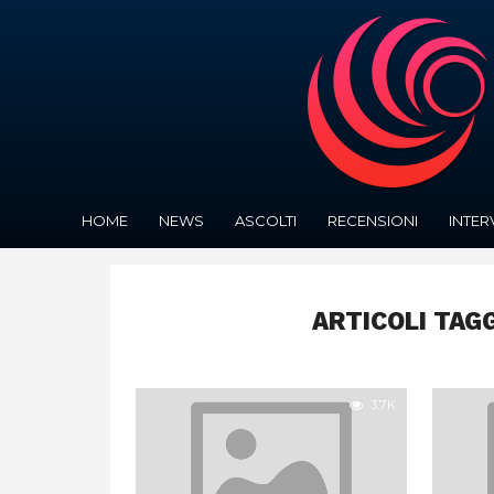
HOME
NEWS
ASCOLTI
RECENSIONI
INTER
ARTICOLI TAG
3.7K