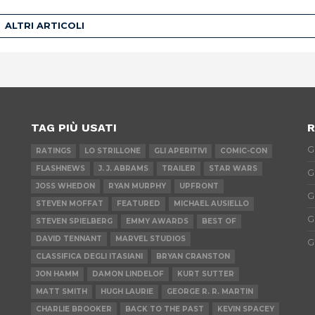
ALTRI ARTICOLI
TAG PIÙ USATI
R
G
RATINGS
LO STRILLONE
GLI APERITIVI
COMIC-CON
FLASHNEWS
J. J. ABRAMS
TRAILER
STAR WARS
G
JOSS WHEDON
RYAN MURPHY
UPFRONT
G
STEVEN MOFFAT
FEATURED
MICHAEL AUSIELLO
G
STEVEN SPIELBERG
EMMY AWARDS
BEST OF
DAVID TENNANT
MARVEL STUDIOS
G
CLASSIFICA DEGLI ITASIANI
BRYAN CRANSTON
JON HAMM
DAMON LINDELOF
KURT SUTTER
MATT SMITH
HUGH LAURIE
GEORGE R. R. MARTIN
CHARLIE BROOKER
BACK TO THE PAST
KEVIN SPACEY