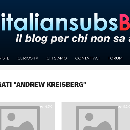
VISTE
CURIOSITÀ
CHI SIAMO
CONTATTACI
FORUM
GATI "ANDREW KREISBERG"
4.3K
9.2K