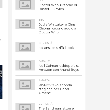
BBC
Doctor Who: il ritorno di
Russell T Davies
BBC
Jodie Whittaker e Chris
Chibnall dicono addio a
Doctor Who!
o
CURIOSITÀ
Italiansubs si rifà il look!
AMAZON
Neil Gaiman raddoppia su
Amazon con Anansi Boys!
AMAZON
RINNOVO – Seconda
stagione per Good
Omens!
CURIOSITÀ
The Sandman: attori e