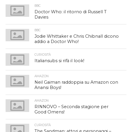
BBC
Doctor Who: il ritorno di Russell T
Davies
BBC
Jodie Whittaker e Chris Chibnall dicono
addio a Doctor Who!
CURIOSITÀ
Italiansubs si rifà il look!
AMAZON
Neil Gaiman raddoppia su Amazon con
Anansi Boys!
AMAZON
RINNOVO – Seconda stagione per
Good Omens!
CURIOSITÀ
The Sandman: attori e personaggi –