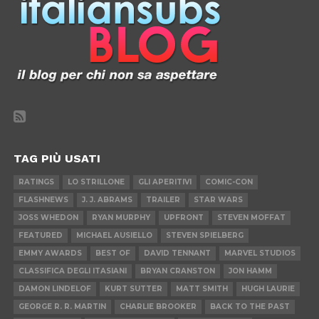
TAG PIÙ USATI
RATINGS
LO STRILLONE
GLI APERITIVI
COMIC-CON
FLASHNEWS
J. J. ABRAMS
TRAILER
STAR WARS
JOSS WHEDON
RYAN MURPHY
UPFRONT
STEVEN MOFFAT
FEATURED
MICHAEL AUSIELLO
STEVEN SPIELBERG
EMMY AWARDS
BEST OF
DAVID TENNANT
MARVEL STUDIOS
CLASSIFICA DEGLI ITASIANI
BRYAN CRANSTON
JON HAMM
DAMON LINDELOF
KURT SUTTER
MATT SMITH
HUGH LAURIE
GEORGE R. R. MARTIN
CHARLIE BROOKER
BACK TO THE PAST