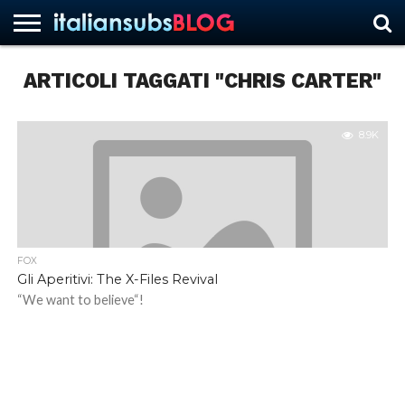
ARTICOLI TAGGATI "CHRIS CARTER"
HOME
NEWS
ASCOLTI
RECENSIONI
INTERVISTE
CURIOSITÀ
CHI
CONTATTACI
FORUM
ITALIANSUBS
SIAMO
8.9K
FOX
Gli Aperitivi: The X-Files Revival
“We want to believe“!