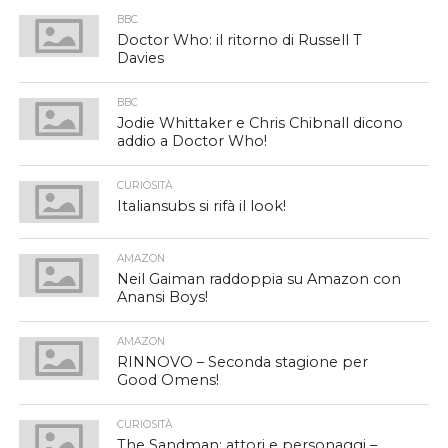
BBC
Doctor Who: il ritorno di Russell T
Davies
BBC
Jodie Whittaker e Chris Chibnall dicono
addio a Doctor Who!
CURIOSITÀ
Italiansubs si rifà il look!
AMAZON
Neil Gaiman raddoppia su Amazon con
Anansi Boys!
AMAZON
RINNOVO – Seconda stagione per
Good Omens!
CURIOSITÀ
The Sandman: attori e personaggi –