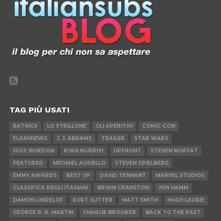
TAG PIÙ USATI
RATINGS
LO STRILLONE
GLI APERITIVI
COMIC-CON
FLASHNEWS
J. J. ABRAMS
TRAILER
STAR WARS
JOSS WHEDON
RYAN MURPHY
UPFRONT
STEVEN MOFFAT
FEATURED
MICHAEL AUSIELLO
STEVEN SPIELBERG
EMMY AWARDS
BEST OF
DAVID TENNANT
MARVEL STUDIOS
CLASSIFICA DEGLI ITASIANI
BRYAN CRANSTON
JON HAMM
DAMON LINDELOF
KURT SUTTER
MATT SMITH
HUGH LAURIE
GEORGE R. R. MARTIN
CHARLIE BROOKER
BACK TO THE PAST