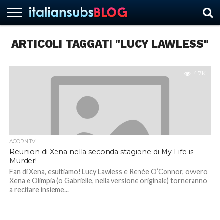
ARTICOLI TAGGATI "LUCY LAWLESS"
HOME
NEWS
ASCOLTI
RECENSIONI
INTERVISTE
CURIOSITÀ
CHI
CONTATTACI
FORUM
ITALIANSUBS
SIAMO
4.7K
ACORN TV
Reunion di Xena nella seconda stagione di My Life is
Murder!
Fan di Xena, esultiamo! Lucy Lawless e Renée O’Connor, ovvero
Xena e Olimpia (o Gabrielle, nella versione originale) torneranno
a recitare insieme...